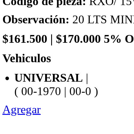
Código de pieza:
RXO/ 15
Observación:
20 LTS MI
$
161.500
|
$170.000
5% O
Vehiculos
UNIVERSAL
|
( 00-1970 | 00-0 )
Agregar