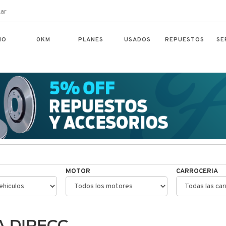
ar
IO
0KM
PLANES
USADOS
REPUESTOS
SE
MOTOR
CARROCERIA
 DIRECC.