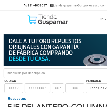
291-4037037
tienda.guspamar@gruporesasco.com.
INIC
CODIGO
VEHICULO
Repuestos
EJE DELANTERO-COLUMNA