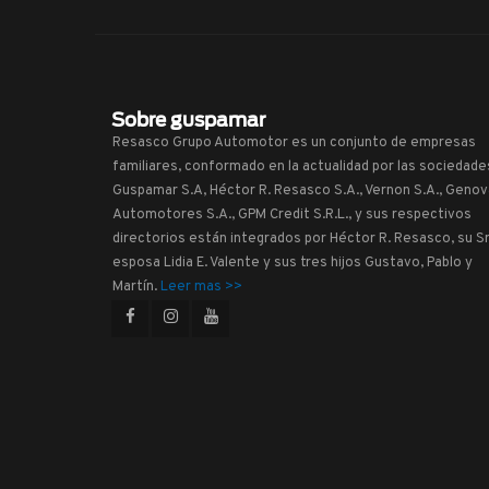
Sobre guspamar
Resasco Grupo Automotor es un conjunto de empresas
familiares, conformado en la actualidad por las sociedade
Guspamar S.A, Héctor R. Resasco S.A., Vernon S.A., Genov
Automotores S.A., GPM Credit S.R.L., y sus respectivos
directorios están integrados por Héctor R. Resasco, su Sr
esposa Lidia E. Valente y sus tres hijos Gustavo, Pablo y
Martín.
Leer mas >>