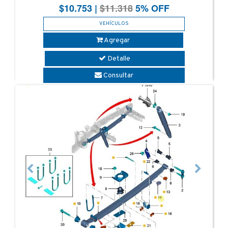
$
10.753
|
$11.318
5% OFF
VEHÍCULOS
Agregar
Detalle
Consultar
Previous
Next